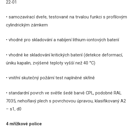
22-01
• samozavírací dveře, testované na trvalou funkci s profilovým
cylindrickým zámkem
• vhodné pro skladování a nabíjení lithium-iontových baterií
• vhodné ke skladování kritických baterií (detekce deformací,
úniku kapalin, zvýšené teploty vyšší než 40 °C)
• vnitřní skutečný požární test naplněné skříně
• standardní povrch ve světle šedé barvě CPL, podobné RAL
7035, nehořlavý plech s povrchovou úpravou, klasifikovaný A2
– s1, d0
4 mřížkové police