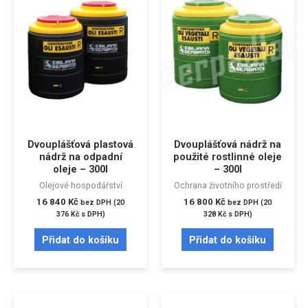
Dvouplášťová plastová
Dvouplášťová nádrž na
nádrž na odpadní
použité rostlinné oleje
oleje – 300l
– 300l
Olejové hospodářství
Ochrana životního prostředí
16 840
Kč
16 800
Kč
bez DPH (
20
bez DPH (
20
376
Kč
s DPH)
328
Kč
s DPH)
Přidat do košíku
Přidat do košíku