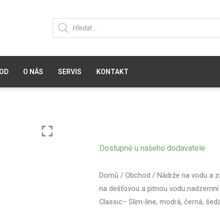
OD
O NÁS
SERVIS
KONTAKT
Dostupné u našeho dodavatele
Domů
/
Obchod
/
Nádrže na vodu a z
na dešťovou a pitnou vodu nadzemní
Classic– Slim-line, modrá, černá, šedá