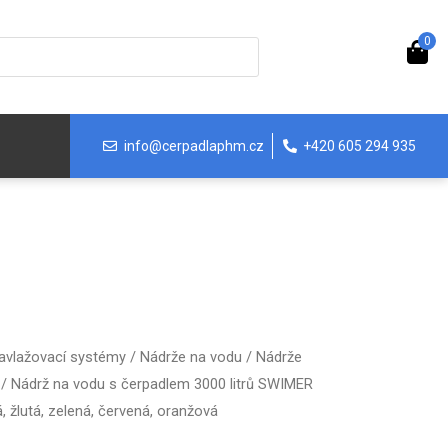
0
info@cerpadlaphm.cz
+420 605 294 935
avlažovací systémy
/
Nádrže na vodu
/
Nádrže
/ Nádrž na vodu s čerpadlem 3000 litrů SWIMER
, žlutá, zelená, červená, oranžová