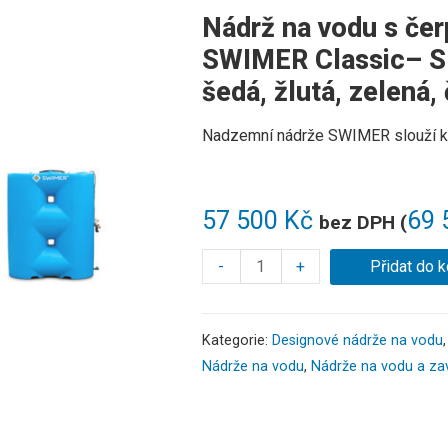
Nádrž na vodu s čer
SWIMER Classic– Sl
šedá, žlutá, zelená,
Nadzemní nádrže SWIMER slouží k u
57 500
Kč
69 
bez DPH (
-
+
Přidat do k
Kategorie:
Designové nádrže na vodu
Nádrže na vodu
,
Nádrže na vodu a za