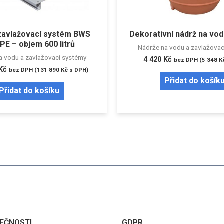
 zavlažovací systém BWS
Dekorativní nádrž na vodu
PE – objem 600 litrů
Nádrže na vodu a zavlažovac
a vodu a zavlažovací systémy
4 420
Kč
bez DPH (
5 348
K
Kč
bez DPH (
131 890
Kč
s DPH)
Přidat do košík
Přidat do košíku
EČNOSTI
GDPR