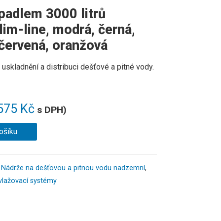
padlem 3000 litrů
im-line, modrá, černá,
 červená, oranžová
skladnění a distribuci dešťové a pitné vody.
575
Kč
s DPH)
ošíku
,
Nádrže na dešťovou a pitnou vodu nadzemní
,
vlažovací systémy