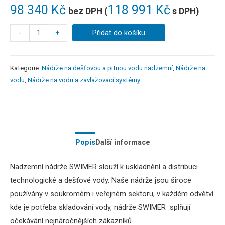
98 340
Kč
118 991
Kč
bez DPH (
s DPH)
-
+
Přidat do košíku
Kategorie:
Nádrže na dešťovou a pitnou vodu nadzemní
,
Nádrže na
vodu
,
Nádrže na vodu a zavlažovací systémy
Popis
Další informace
Nadzemní nádrže SWIMER
slouží k uskladnění a distribuci
technologické a dešťové vody.
Naše nádrže jsou široce
používány v soukromém i veřejném sektoru,
v
každém odvětví
kde je potřeba skladování vody, nádrže SWIMER splňují
očekávání nejnáročnějších zákazníků.