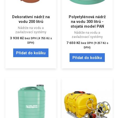
Dekorativní nádrž na
Polyetylénová nádrž
vodu 200 litrů
na vodu 300 litrů -
stojatá model PAN
Nádrže na vodu a
zavlažovací systémy
Nádrže na vodu a
zavlažovací systémy
3 930
Kč
bez DPH (
4 755
Kč
s
7 650
Kč
DPH)
bez DPH (
9 257
Kč
s
DPH)
Přidat do košíku
Přidat do košíku