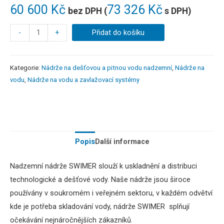
60 600
Kč
73 326
Kč
bez DPH (
s DPH)
-
+
Přidat do košíku
Kategorie:
Nádrže na dešťovou a pitnou vodu nadzemní
,
Nádrže na
vodu
,
Nádrže na vodu a zavlažovací systémy
Popis
Další informace
Nadzemní nádrže SWIMER
slouží k uskladnění a distribuci
technologické a dešťové vody.
Naše nádrže jsou široce
používány v soukromém i veřejném sektoru,
v
každém odvětví
kde je potřeba skladování vody, nádrže SWIMER splňují
očekávání nejnáročnějších zákazníků.