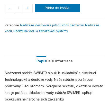
-
+
Přidat do košíku
Kategorie:
Nádrže na dešťovou a pitnou vodu nadzemní
,
Nádrže na
vodu
,
Nádrže na vodu a zavlažovací systémy
Popis
Další informace
Nadzemní nádrže SWIMER
slouží k uskladnění a distribuci
technologické a dešťové vody.
Naše nádrže jsou široce
používány v soukromém i veřejném sektoru,
v
každém odvětví
kde je potřeba skladování vody, nádrže SWIMER splňují
očekávání nejnáročnějších zákazníků.