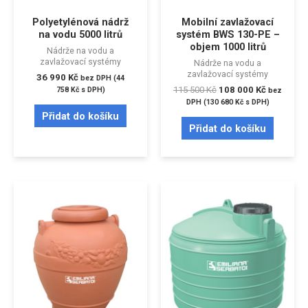
Polyetylénová nádrž
Mobilní zavlažovací
na vodu 5000 litrů
systém BWS 130-PE –
objem 1000 litrů
Nádrže na vodu a
zavlažovací systémy
Nádrže na vodu a
zavlažovací systémy
36 990
Kč
bez DPH (
44
115 500
Kč
108 000
Kč
758
Kč
s DPH)
bez
DPH (
130 680
Kč
s DPH)
Přidat do košíku
Přidat do košíku