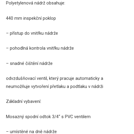
Polyetylenová nádrž obsahuje:
440 mm inspekční poklop
– přístup do vnitřku nádrže
– pohodlná kontrola vnitřku nádrže
– snadné čištění nádrže
odvzdušňovací ventil, který pracuje automaticky a
neumožňuje vytvoření přetlaku a podtlaku v nádrži
Základní vybavení:
Mosazný spodní odtok 3/4“ s PVC ventilem
– umístěné na dně nádrže