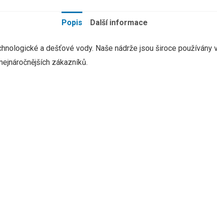
Popis
Další informace
echnologické a dešťové vody.
Naše nádrže jsou široce používány 
ejnáročnějších zákazníků.