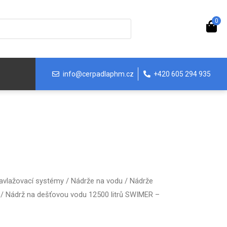
0
info@cerpadlaphm.cz
+420 605 294 935
avlažovací systémy
/
Nádrže na vodu
/
Nádrže
/ Nádrž na dešťovou vodu 12500 litrů SWIMER –