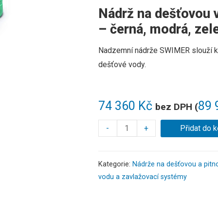
Nádrž na dešťovou 
– černá, modrá, zel
Nadzemní nádrže SWIMER
slouží 
dešťové vody.
74 360
Kč
89 
bez DPH (
-
+
Přidat do k
Kategorie:
Nádrže na dešťovou a pit
vodu a zavlažovací systémy