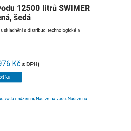
vodu 12500 litrů SWIMER
ená, šedá
k uskladnění a distribuci technologické a
976
Kč
s DPH)
ošíku
nou vodu nadzemní
,
Nádrže na vodu
,
Nádrže na