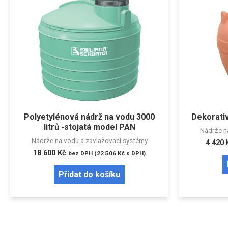
Polyetylénová nádrž na vodu 3000
Dekorativ
litrů -stojatá model PAN
Nádrže n
Nádrže na vodu a zavlažovací systémy
4 420
18 600
Kč
bez DPH (
22 506
Kč
s DPH)
Přidat do košíku