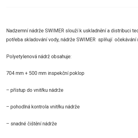
Nadzemní nádrže SWIMER
slouží k uskladnění a distribuci t
potřeba skladování vody, nádrže SWIMER splňují očekávání n
Polyetylenová nádrž obsahuje:
704 mm + 500 mm inspekční poklop
– přístup do vnitřku nádrže
– pohodlná kontrola vnitřku nádrže
– snadné čištění nádrže