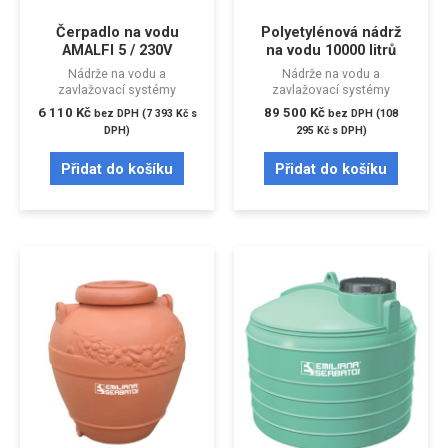
Čerpadlo na vodu
Polyetylénová nádrž
AMALFI 5 / 230V
na vodu 10000 litrů
Nádrže na vodu a
Nádrže na vodu a
zavlažovací systémy
zavlažovací systémy
6 110
Kč
89 500
Kč
bez DPH (
7 393
Kč
s
bez DPH (
108
DPH)
295
Kč
s DPH)
Přidat do košíku
Přidat do košíku