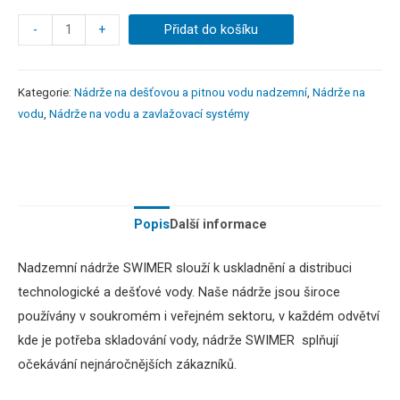
-
+
Přidat do košíku
Kategorie:
Nádrže na dešťovou a pitnou vodu nadzemní
,
Nádrže na
vodu
,
Nádrže na vodu a zavlažovací systémy
Popis
Další informace
Nadzemní nádrže SWIMER
slouží k uskladnění a distribuci
technologické a dešťové vody.
Naše nádrže jsou široce
používány v soukromém i veřejném sektoru,
v
každém odvětví
kde je potřeba skladování vody, nádrže SWIMER splňují
očekávání nejnáročnějších zákazníků.