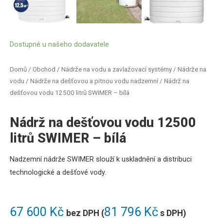
Dostupné u našeho dodavatele
Domů
/
Obchod
/
Nádrže na vodu a zavlažovací systémy
/
Nádrže na
vodu
/
Nádrže na dešťovou a pitnou vodu nadzemní
/ Nádrž na
dešťovou vodu 12500 litrů SWIMER – bílá
Nádrž na dešťovou vodu 12500
litrů SWIMER – bílá
Nadzemní nádrže SWIMER
slouží k uskladnění a distribuci
technologické a dešťové vody.
67 600
Kč
81 796
Kč
bez DPH (
s DPH)