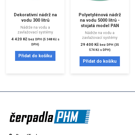
Dekorativní nádrž na
Polyetylénová nádrž
vodu 300 litrů
na vodu 5000 litrů -
stojatá model PAN
Nádrže na vodu a
zavlažovací systémy
Nádrže na vodu a
zavlažovací systémy
4 420
Kč
bez DPH (
5 348
Kč
s
29 400
Kč
DPH)
bez DPH (
35
574
Kč
s DPH)
Přidat do košíku
Přidat do košíku