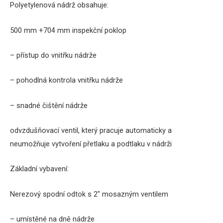
Polyetylenová nádrž obsahuje:
500 mm +704 mm inspekční poklop
– přístup do vnitřku nádrže
– pohodlná kontrola vnitřku nádrže
– snadné čištění nádrže
odvzdušňovací ventil, který pracuje automaticky a
neumožňuje vytvoření přetlaku a podtlaku v nádrži
Základní vybavení:
Nerezový spodní odtok s 2″ mosazným ventilem
– umístěné na dně nádrže