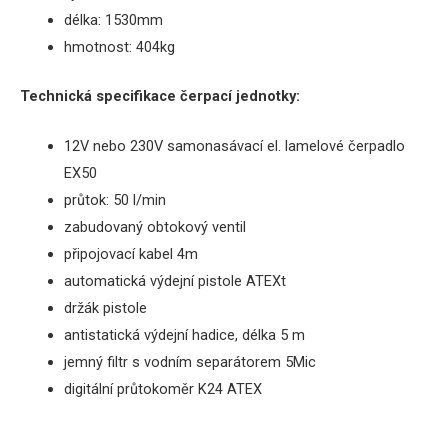
délka
: 1530mm
hmotnost: 404kg
Technická
specifikace
čerpací
jednotky
:
12V nebo 230V samonasávací el. lamelové čerpadlo
EX50
průtok
: 50 l/min
zabudovaný obtokový ventil
připojovací kabel 4m
automatická
výdejní pistole ATEXt
držák pistole
antistatická výdejní
hadice
,
délka
5
m
jemný filtr s vodním separátorem 5Mic
digitální průtokoměr K24 ATEX