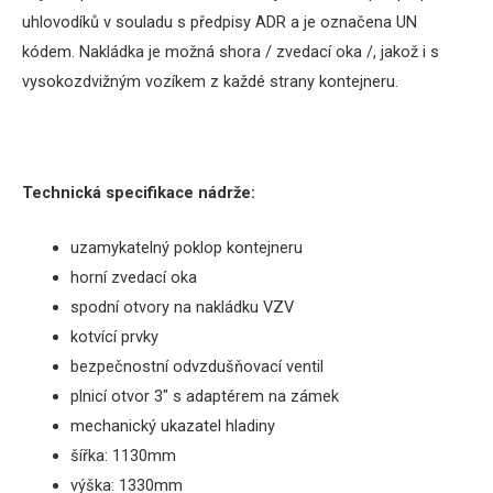
uhlovodíků v souladu s předpisy ADR a je označena UN
kódem. Nakládka je možná shora / zvedací oka /, jakož i s
vysokozdvižným vozíkem z každé strany kontejneru.
Technická specifikace
nádrže
:
uzamykatelný poklop kontejneru
horní zvedací oka
spodní otvory na nakládku VZV
kotvící prvky
bezpečnostní odvzdušňovací ventil
plnicí otvor 3″ s adaptérem na zámek
mechanický ukazatel hladiny
šířka
: 1130mm
výška: 1330mm