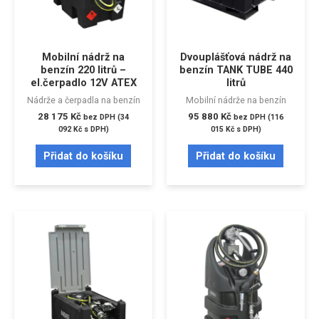
Mobilní nádrž na
Dvouplášťová nádrž na
benzín 220 litrů –
benzín TANK TUBE 440
el.čerpadlo 12V ATEX
litrů
Nádrže a čerpadla na benzín
Mobilní nádrže na benzín
28 175
Kč
95 880
Kč
bez DPH (
34
bez DPH (
116
092
Kč
s DPH)
015
Kč
s DPH)
Přidat do košíku
Přidat do košíku