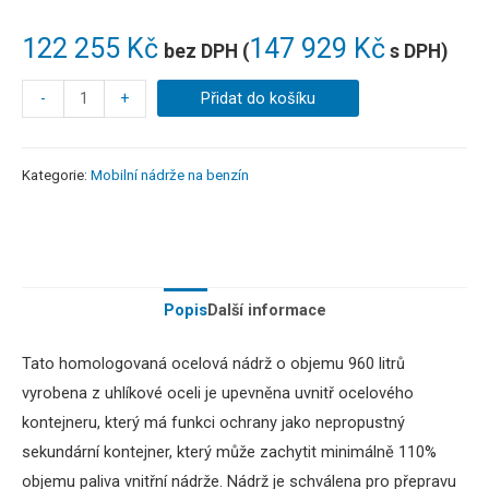
122 255
Kč
147 929
Kč
bez DPH (
s DPH)
-
+
Přidat do košíku
Kategorie:
Mobilní nádrže na benzín
Popis
Další informace
Tato homologovaná ocelová nádrž o objemu 960 litrů
vyrobena z uhlíkové oceli je upevněna uvnitř ocelového
kontejneru, který má funkci ochrany jako nepropustný
sekundární kontejner, který může zachytit minimálně 110%
objemu paliva vnitřní nádrže. Nádrž je schválena pro přepravu